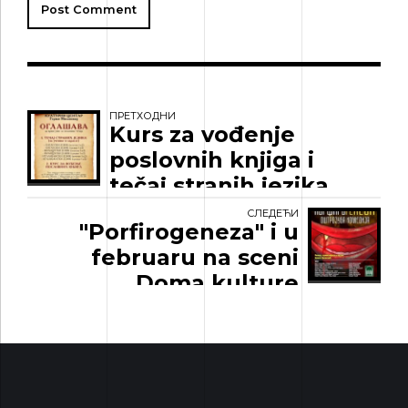
Post Comment
ПРЕТХОДНИ
Kurs za vođenje
poslovnih knjiga i
tečaj stranih jezika
СЛЕДЕЋИ
"Porfirogeneza" i u
februaru na sceni
Doma kulture