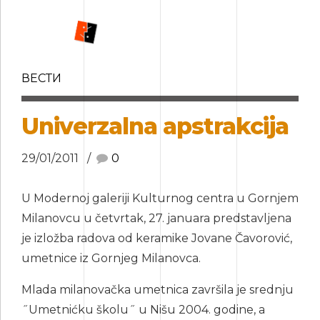
ВЕСТИ
Univerzalna apstrakcija
29/01/2011
0
U Modernoj galeriji Kulturnog centra u Gornjem
Milanovcu u četvrtak, 27. januara predstavljena
je izložba radova od keramike Jovane Čavorović,
umetnice iz Gornjeg Milanovca.
Mlada milanovačka umetnica završila je srednju
˝Umetnićku školu˝ u Nišu 2004. godine, a