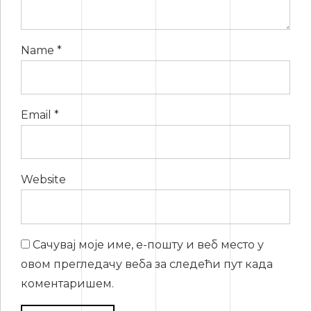
Name *
Email *
Website
Сачувај моје име, е-пошту и веб место у
овом прегледачу веба за следећи пут када
коментаришем.