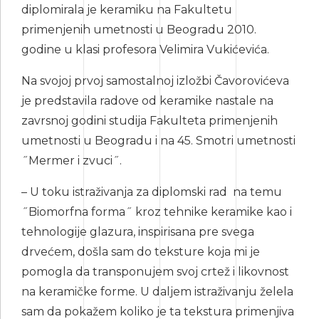
diplomirala je keramiku na Fakultetu
primenjenih umetnosti u Beogradu 2010.
godine u klasi profesora Velimira Vukićevića.
Na svojoj prvoj samostalnoj izložbi Čavorovićeva
je predstavila radove od keramike nastale na
zavrsnoj godini studija Fakulteta primenjenih
umetnosti u Beogradu i na 45. Smotri umetnosti
˝Mermer i zvuci˝.
– U toku istraživanja za diplomski rad na temu
˝Biomorfna forma˝ kroz tehnike keramike kao i
tehnologije glazura, inspirisana pre svega
drvećem, došla sam do teksture koja mi je
pomogla da transponujem svoj crtež i likovnost
na keramičke forme. U daljem istraživanju želela
sam da pokažem koliko je ta tekstura primenjiva