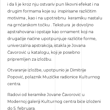
i da li je kroz nju ostvariv pun likovni efekat i na
drugim formama koje su inspirisane različitim
motivima , kao i na upotrebnu keramiku nastalu
na grnčarskom točku . Tekstura je dovoljno
apstrahovana i opstaje kao ornament koji na
drugačije načine upotpunjuje različite forme,
univerzalna apstrakcija, istakla je Jovana
Čavorović u katalogu, koji je posebno
pripremljen za izložbu.
Otvaranje izložbe, upotpunio je Dimitrije
Popović, polaznik Muzičke radionice Kulturnog
centra.
Radovi od keramike Jovane Čavorović u
Modernoj galeriji Kulturnog centra biće izloženi
do 5. februara.