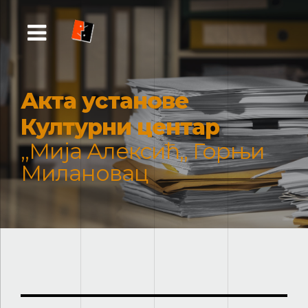
Акта установе
Културни центар
„Мија Алексић„ Горњи
Милановац