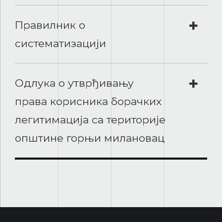
Правилник о
систематизацији
Одлука о утврђивању
права корисника борачких
легитимација са територије
општине горњи милановац