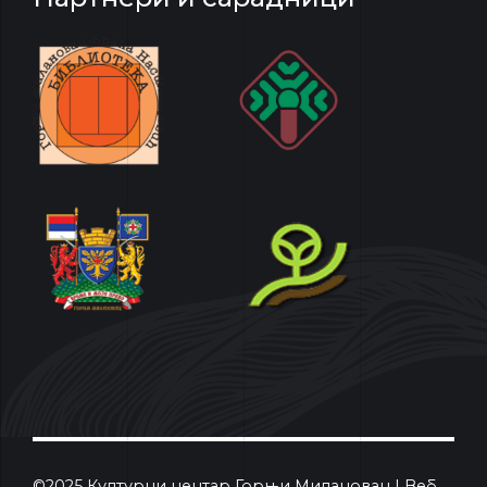
©2025 Културни центар Горњи Милановац | Веб