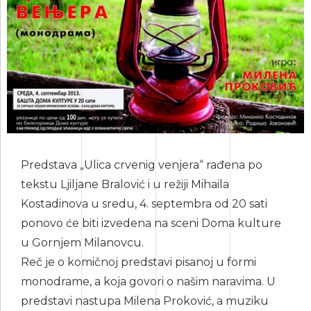
Predstava „Ulica crvenig venjera“ rađena po
tekstu Ljiljane Bralović i u režiji Mihaila
Kostadinova u sredu, 4. septembra od 20 sati
ponovo će biti izvedena na sceni Doma kulture
u Gornjem Milanovcu.
Reč je o komičnoj predstavi pisanoj u formi
monodrame, a koja govori o našim naravima. U
predstavi nastupa Milena Proković, a muziku