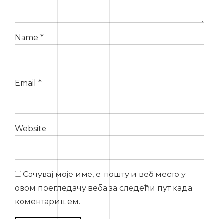
Name *
Email *
Website
Сачувај моје име, е-пошту и веб место у
овом прегледачу веба за следећи пут када
коментаришем.