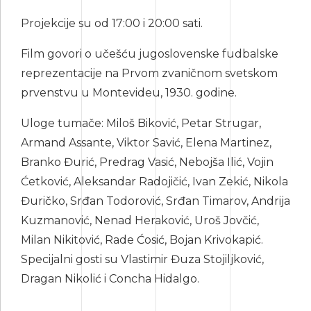
Projekcije su od 17:00 i 20:00 sati.
Film govori o učešću jugoslovenske fudbalske
reprezentacije na Prvom zvaničnom svetskom
prvenstvu u Montevideu, 1930. godine.
Uloge tumače: Miloš Biković, Petar Strugar,
Armand Assante, Viktor Savić, Elena Martinez,
Branko Đurić, Predrag Vasić, Nebojša Ilić, Vojin
Ćetković, Aleksandar Radojičić, Ivan Zekić, Nikola
Đuričko, Srđan Todorović, Srđan Timarov, Andrija
Kuzmanović, Nenad Heraković, Uroš Jovčić,
Milan Nikitović, Rade Ćosić, Bojan Krivokapić.
Specijalni gosti su Vlastimir Đuza Stojiljković,
Dragan Nikolić i Concha Hidalgo.