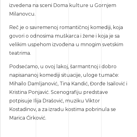
izvedena na sceni Doma kulture u Gornjem
Milanovcu.
Reč je o savremenoj romantičnoj komediji, koja
govori o odnosima muškarca i žene i koja je sa
velikim uspehom izvođena u mnogim svetskim
teatrima.
Podsećamo, u ovoj lakoj, šarmantnoj i dobro
napisananoj komediji situacije, uloge tumače:
Mihailo Damljanović, Tina Kandić, Đorđe Isailović i
Kristina Ponjavić. Scenografiju predstave
potpisuje Ilija Drašović, muziku Viktor
Kostadinov, a za izradu kostima pobrinula se
Marica Ćirković.