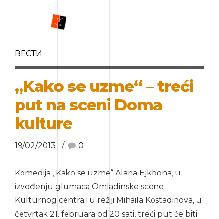
ВЕСТИ
„Kako se uzme“ – treći
put na sceni Doma
kulture
19/02/2013
0
Komedija „Kako se uzme“ Alana Ejkbona, u
izvođenju glumaca Omladinske scene
Kulturnog centra i u režiji Mihaila Kostadinova, u
četvrtak 21. februara od 20 sati, treći put će biti