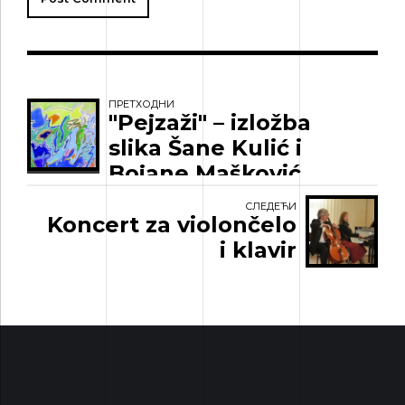
ПРЕТХОДНИ
"Pejzaži" – izložba
slika Šane Kulić i
Bojane Mašković
СЛЕДЕЋИ
Koncert za violončelo
i klavir