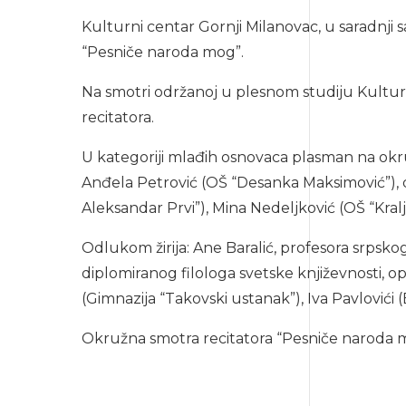
Kulturni centar Gornji Milanovac, u saradnji 
“Pesniče naroda mog”.
Na smotri održanoj u plesnom studiju Kulturn
recitatora.
U kategoriji mlađih osnovaca plasman na okru
Anđela Petrović (OŠ “Desanka Maksimović”), dok
Aleksandar Prvi”), Mina Nedeljković (OŠ “Kral
Odlukom žirija: Ane Baralić, profesora srpskog 
diplomiranog filologa svetske književnosti, o
(Gimnazija “Takovski ustanak”), Iva Pavlovići
Okružna smotra recitatora “Pesniče naroda m