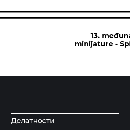
13. međun
minijature - Sp
Делатности