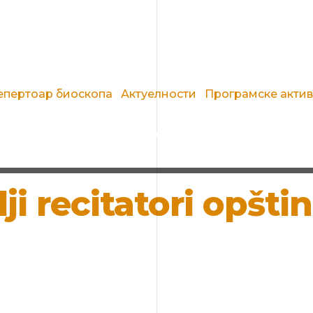
епертоар биоскопа
Актуелности
Програмске акти
ji recitatori opšti