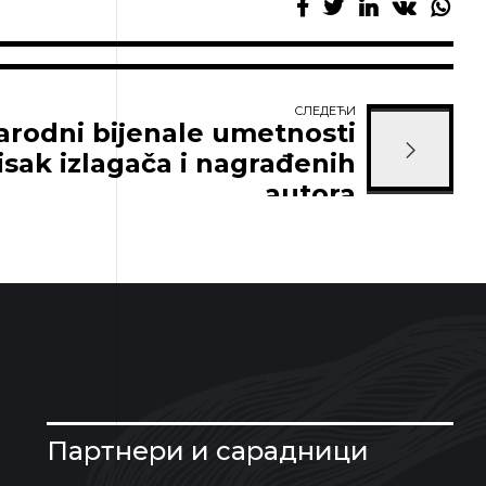
СЛЕДЕЋИ
arodni bijenale umetnosti
isak izlagača i nagrađenih
autora
Партнери и сарадници