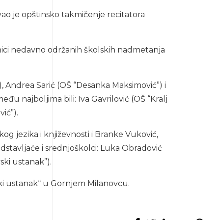
vao je opštinsko takmičenje recitatora
dnici nedavno održanih školskih nadmetanja
), Andrea Sarić (OŠ “Desanka Maksimović”) i
đu najboljima bili: Iva Gavrilović (OŠ “Kralj
ić”).
kog jezika i književnosti i Branke Vuković,
dstavljaće i srednjoškolci: Luka Obradović
ski ustanak”).
ski ustanak“ u Gornjem Milanovcu.