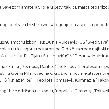
sa Savezom amatera Srbije u četvrtak, 31. marta organizo
og centra, u tri starosne kategorije, nastupili su pobe
žnu smotru izborili su: Dunja Vujošević (OŠ ”Sveti Sava”
 su u kategoriji recitatora od 5. do 8. razreda najbolji me
j Aleksandar I”) i Tijana Sretenović (OŠ ”Desanka Maksimov
jezika i književnosti, Danke Zarić Filipović, profesora srps
pštinu Gornji Milanovac na Okružnoj smotri recitatora pre
 (ETŠ “Knjaz Miloš”) i Teodora Tomašević (Gimnazija “Takov
og” biće održana u subotu, 9. aprila u Gimnaziji „Takov