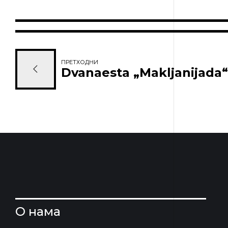
ПРЕТХОДНИ
Dvanaesta „Makljanijada“
О нама