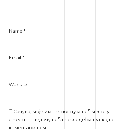
Name *
Email *
Website
Сачувај моје име, е-пошту и веб место у
овом прегледачу веба за следећи пут када
коментаришем.