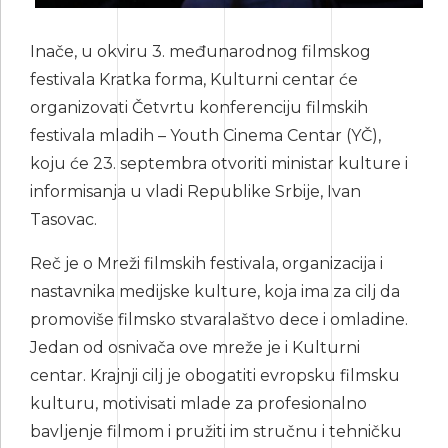
Inače, u okviru 3. međunarodnog filmskog
festivala Kratka forma, Kulturni centar će
organizovati Četvrtu konferenciju filmskih
festivala mladih – Youth Cinema Centar (YČ),
koju će 23. septembra otvoriti ministar kulture i
informisanja u vladi Republike Srbije, Ivan
Tasovac.
Reč je o Mreži filmskih festivala, organizacija i
nastavnika medijske kulture, koja ima za cilj da
promoviše filmsko stvaralaštvo dece i omladine.
Jedan od osnivača ove mreže je i Kulturni
centar. Krajnji cilj je obogatiti evropsku filmsku
kulturu, motivisati mlade za profesionalno
bavljenje filmom i pružiti im stručnu i tehničku