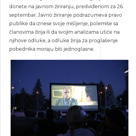
donete na javnom žiriranju, predviđenom za 26.
septembar. Javno žiriranje podrazumeva pravo
publike da iznese svoje mišljenje, polemiše sa
članovima žirija ili da svojim analizama utiče na
njihove odluke, a odluke žirija za proglašenje
pobednika moraju biti jednoglasne.