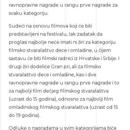
ravnopravne nagrade u rangu prve nagrade za
svaku kategoriju.
Sudeći na osnovu filmova koji će biti
predstavljeni na festivalu, lak zadatak da
proglasi najbolje neće imati ni žiri za kategoriju
filmsko stvaralaštvo dece i omladine, u čijem
sastavu će biti filmski radnici iz Hrvatske i Srbije. I
drugi žiri dodeliće Gran pri, ali za filmsko
stvaralaštvo dece i omladine, kao i dve
ravnopravne nagrade u rangu prve nagrade i to
za najbolji film dečjeg filmskog stvaralaštva
(uzrast do 15 godina), odnosno za najbolji film
omladinskog filmskog stvaralaštva (uzrast od 15
do 19 godina).
Odluke o nagradama u svim kategorijama biće