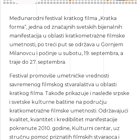
Međunarodni festival kratkog filma „Kratka
forma“, jedna od značajnih svetskih bijenalnih
manifestacija u oblasti kratkometražne filmske
umetnosti, po treći put se održava u Gornjem
Milanovcu i počinje u subotu, 19. septembra, a
traje do 27. septembra.
Festival promoviše umetničke vrednosti
savremenog filmskog stvaralaštva u oblasti
kratkog filma. Takođe prikazuje i nasleđe srpske
i svetske kulturne baštine na području
kratkometražne filmske umetnosti. Održavajući
kvalitet, kvantitet i kredibilitet manifestacije
pokrenute 2010. godine, Kulturni centar, uz
stručnu pomoć priznatih filmskih stvaraoca i