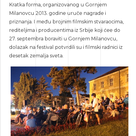
Kratka forma, organizovanog u Gornjem
Milanovcu 2013. godine uruče nagrade i
priznanja. I među brojnim filmskim stvaraocima,
rediteljima i producentima iz Srbije koji ćee do
27. septembra boraviti u Gornjem Milanovcu,
dolazak na festival potvrdili su i filmski radnici iz
desetak zemalja sveta.