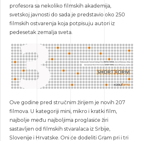
profesora sa nekoliko filmskih akademija,
svetskoj javnosti do sada je predstavio oko 250
filmskih ostvarenja koja potpisuju autori iz
pedesetak zemalja sveta.
Ove godine pred stručnim žirijem je novih 207
filmova. U kategoriji mini, mikro i kratki film,
najbolje među najboljima proglasiće žiri
sastavljen od filmskih stvaralaca iz Srbije,
Slovenije i Hrvatske. Oni će dodeliti Gram pri i tri