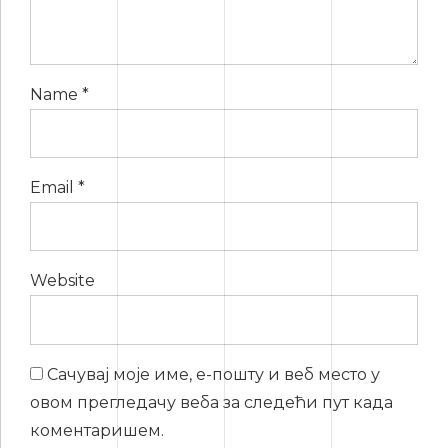
Name *
Email *
Website
Сачувај моје име, е-пошту и веб место у
овом прегледачу веба за следећи пут када
коментаришем.