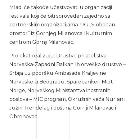
Mladi će takođe učestvovati u organizaciji
festivala koji će biti sproveden zajedno sa
partnerskim organizacijama: UG „Slobodan
prostor“ iz Gornjeg Milanovca i Kulturnim
centrom Gornji Milanovac.
Projekat realizuju: Društvo prijateljstva
Norveška-Zapadni Balkan i Norveško društvo –
Srbija uz podršku Ambasade Kraljevine
Norveške u Beogradu, Sparebanken Midt
Norge, Norveškog Ministarstva inostranih
poslova – MIC program, Okružnih veća Nurlan i
Južni Trendelag i opština Gornji Milanovac i
Obrenovac.