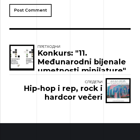
Post Comment
ПРЕТХОДНИ
Konkurs: "11.
Međunarodni bijenale
umetnosti minijature"
СЛЕДЕЋИ
Hip-hop i rep, rock i
hardcor večeri