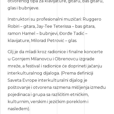
otvorenog tipa za klavijature, gitaru, bas gitaru,
glas i bubnjeve.
Instruktori su profesionalni muzičari: Ruggero
Robiri – gitara, Jay-Tee Teterissa – bas gitara,
ramon Hamel – bubnjevi, Đorđe Tadić –
klavijature, Milorad Petrović – glas.
Cilj je da mladi kroz radionice i finalne koncerte
u Gornjem Milanovcu i Obrenovcu izgrade
mreže, a festival i radionice će doprineti jačanju
interkulturalnog dijaloga. (Prema definiciji
Saveta Evrope interkulturalni dijalog je
poštovanje i otvorena razmena mišljenja između
pojedinaca i grupa sa različitim etničkim,
kulturnim, verskim i jezičkim poreklom i
nasleđem).