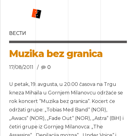
ВЕСТИ
Muzika bez granica
17/08/2011
0
U petak, 19. avgusta, u 20.00 časova na Trgu
kneza Mihaila u Gornjem Milanovcu održaće se
rok koncert “Muzika bez granica“. Kocert će
održati grupe: „Tobias Med Band“ (NOR),
„Awacs“ (NOR), „Fade Out“ (NOR), „Astra“ (BiH) i
četiri grupe iz Gornjeg Milanovca: „The
Assassins“, „Depilacija mozga“, „Under Voice“ i