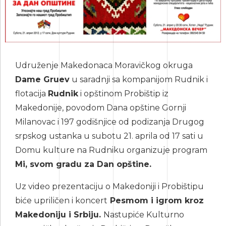
Udruženje Makedonaca Moravičkog okruga
Dame Gruev
u saradnji sa kompanijom Rudnik i
flotacija
Rudnik
i opštinom Probištip iz
Makedonije, povodom Dana opštine Gornji
Milanovac i 197 godišnjice od podizanja Drugog
srpskog ustanka u subotu 21. aprila od 17 sati u
Domu kulture na Rudniku organizuje program
Mi, svom gradu za Dan opštine.
Uz video prezentaciju o Makedoniji i Probištipu
biće upriličen i koncert
Pesmom i igrom kroz
Makedoniju i Srbiju.
Nastupiće Kulturno