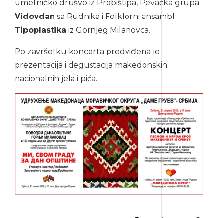
umetničko drušvo iz Probištipa, Pevačka grupa
Vidovdan
sa Rudnika i Folklorni ansambl
Tipoplastika
iz Gornjeg Milanovca.
Po završetku koncerta predviđena je
prezentacija i degustacija makedonskih
nacionalnih jela i pića.