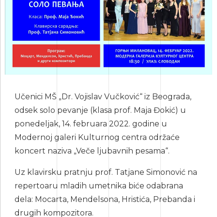
Učenici MŠ „Dr. Vojislav Vučković“ iz Beograda,
odsek solo pevanje (klasa prof. Maja Đokić) u
ponedeljak, 14. februara 2022. godine u
Modernoj galeri Kulturnog centra održaće
koncert naziva „Veče ljubavnih pesama“.
Uz klavirsku pratnju prof. Tatjane Simonović na
repertoaru mladih umetnika biće odabrana
dela: Mocarta, Mendelsona, Hristića, Prebanda i
drugih kompozitora.