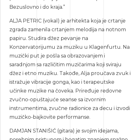
Bezuslovno i do kraja.”
ALJA PEТRIC (vokal) je arhitekta koja je crtanje
zgrada zamenila crtanjem melodija na notnom
papiru. Studira džеz pevanje na
Kоnzеrvаtоriјumu zа muziku u Klagenfurtu. Na
muzički put je pošla sa obrazovanjem i
saradnjom sa različitim muzičarima koji sviraju
džеz i etno muziku. Takođe, Alјa proučava zvuk i
istražuje vibracije gonga, kao i terapeutske
učinke muzike na čoveka. Priređuje rеdоvnе
zvučno-opuštajuće sеаnsе sa izvornim
instrumentima, zvučne radionice za decu i izvodi
muzičko-bajkovite performanse.
DAМJAN SТANIŠIĆ (gitara) je svojim idejama,
posebnim pristupom i bogatim znanjem snažno