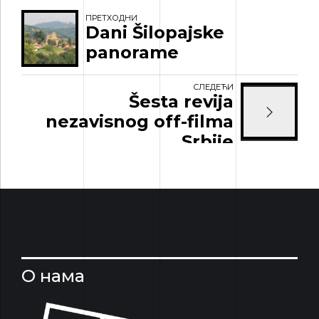
ПРЕТХОДНИ
Dani Šilopajske
panorame
СЛЕДЕЋИ
Šesta revija
nezavisnog off-filma
Srbije
О нама