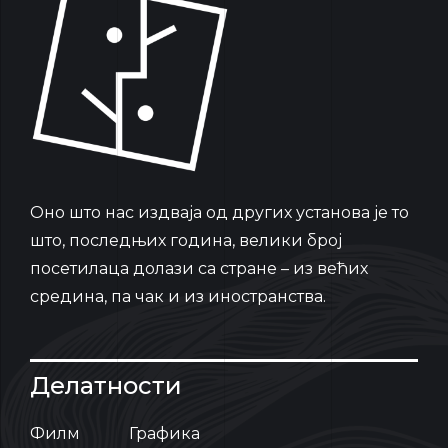
Oно што нас издваја од других установа је то
што, последњих година, велики број
посетилаца долази са стране – из већих
средина, па чак и из иностранства.
Делатности
Филм
Графика