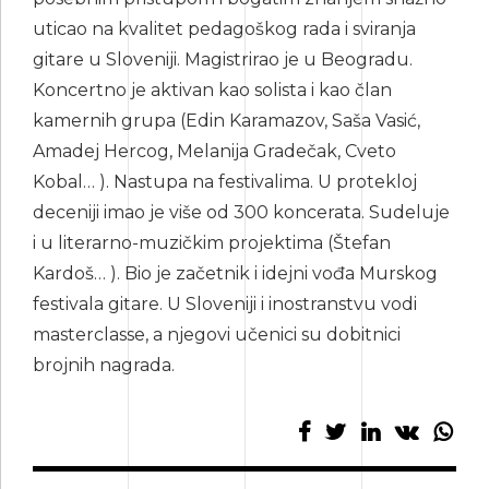
uticao na kvalitet pedagoškog rada i sviranja
gitare u Sloveniji. Magistrirao je u Beogradu.
Koncertno je aktivan kao solista i kao član
kamernih grupa (Edin Karamazov, Saša Vasić,
Amadej Hercog, Melanija Gradečak, Cveto
Kobal… ). Nastupa na festivalima. U protekloj
deceniji imao je više od 300 koncerata. Sudeluje
i u literarno-muzičkim projektima (Štefan
Kardoš… ). Bio je začetnik i idejni vođa Murskog
festivala gitare. U Sloveniji i inostranstvu vodi
masterclasse, a njegovi učenici su dobitnici
brojnih nagrada.