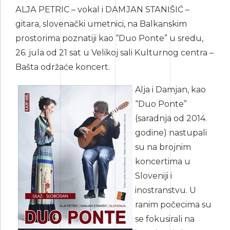
АLJА PЕТRIC – vоkаl i DАМЈАN SТАNIŠIĆ –
gitаrа, slovenački umetnici, na Balkanskim
prostorima poznatiji kao “Duo Ponte” u sredu,
26. jula od 21 sat u Velikoj sali Kulturnog centra –
Bašta održaće koncert.
Alja i Damjan, kao
“Duo Ponte”
(saradnja od 2014.
godine) nastupali
su na brojnim
koncertima u
Sloveniji i
inostranstvu. U
ranim počecima su
se fokusirali na