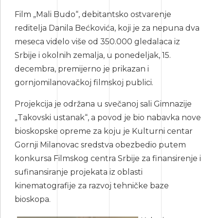
Film „Mali Budo“, debitantsko ostvarenje
reditelja Danila Bećkovića, koji je za nepuna dva
meseca videlo više od 350.000 gledalaca iz
Srbije i okolnih zemalja, u ponedeljak, 15.
decembra, premijerno je prikazan i
gornjomilanovačkoj filmskoj publici.
Projekcija je održana u svečanoj sali Gimnazije
„Takovski ustanak“, a povod je bio nabavka nove
bioskopske opreme za koju je Kulturni centar
Gornji Milanovac sredstva obezbedio putem
konkursa Filmskog centra Srbije za finansirenje i
sufinansiranje projekata iz oblasti
kinematografije za razvoj tehničke baze
bioskopa.