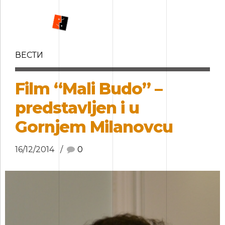
ВЕСТИ
Film “Mali Budo” –
predstavljen i u
Gornjem Milanovcu
16/12/2014
0