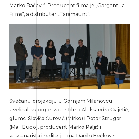
Marko Baćović. Producent filma je „Gargantua
Films“, a distributer „Taramaunt“.
Svečanu projekciju u Gornjem Milanovcu
uveličali su organizator filma Aleksandra Cvijetić,
glumci Slaviša Čurović (Mirko) i Petar Strugar
(Mali Budo), producent Marko Paljić i
koscenarista i reditelj filma Danilo Bećković.