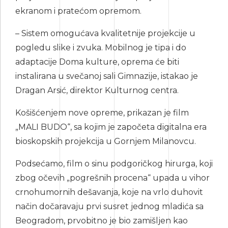
ekranom i pratećom opremom.
– Sistem omogućava kvalitetnije projekcije u
pogledu slike i zvuka. Mobilnog je tipa i do
adaptacije Doma kulture, oprema će biti
instalirana u svečanoj sali Gimnazije, istakao je
Dragan Arsić, direktor Kulturnog centra.
Košišćenjem nove opreme, prikazan je film
„MALI BUDO“, sa kojim je započeta digitalna era
bioskopskih projekcija u Gornjem Milanovcu.
Podsećamo, film o sinu podgoričkog hirurga, koji
zbog očevih „pogrešnih procena“ upada u vihor
crnohumornih dešavanja, koje na vrlo duhovit
način dočaravaju prvi susret jednog mladića sa
Beogradom, prvobitno je bio zamišljen kao