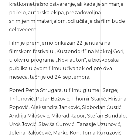
kratkometražno ostvarenje, ali kada je snimanje
počelo, autorska ekipa, prezadovoljna
snimljenim materijalom, odlučila je da film bude
celovečernji.
Film je premijerno prikazan 22. januara na
filmskom festivalu „Kustendorf“ na Mokroj Gori,
u okviru programa „Novi autori“, a bioskopska
publika u ovom filmu uživa tek od pre dva
meseca, tačnije od 24. septembra.
Pored Petra Strugara, u filmu glume i Sergej
Trifunović, Petar Božović, Tihomir Stanić, Hristina
Popović, Aleksandra Janković, Slobodan Ćustić,
Andrija Milošević, Milorad Kapor, Stefan Bundalo,
Uroš Jovčić, Slaviša Čurović, Tanasije Uzunović,
Jelena Rakočević, Marko Kon, Toma Kuruzović i