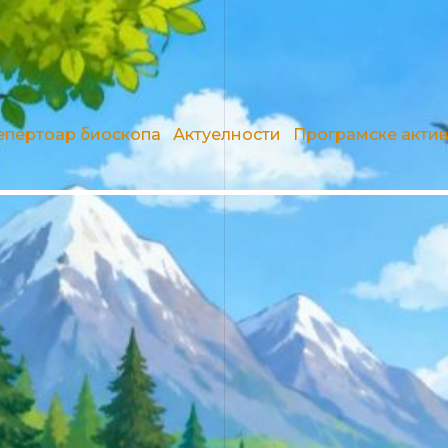
епертоар биоскопа
Актуелности
Програмске акти