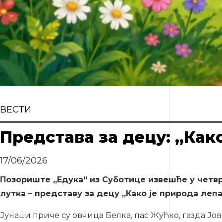
ВЕСТИ
Представа за децу: „Как
17/06/2026
Позориште „Едука“ из Суботице извешће у четврт
лутка – представу за децу „Како је природа лепа
Јунаци приче су овчица Белка, пас Жућко, газда Јов