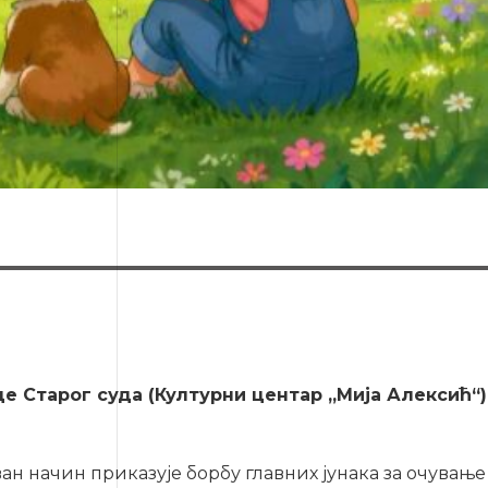
де Старог суда (Културни центар „Мија Алексић“)
ван начин приказује борбу главних јунака за очување