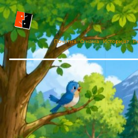
Почетна
О нама
Историјат
Р