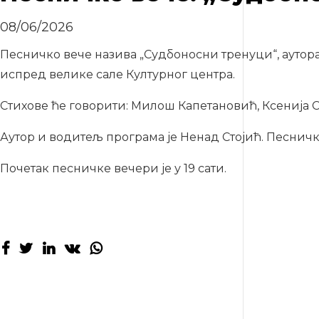
08/06/2026
Песничко вече назива „Судбоносни тренуци“, аутора 
испред велике сале Културног центра.
Стихове ће говорити: Милош Капетановић, Ксенија
Аутор и водитељ програма је Ненад Стојић. Песничк
Почетак песничке вечери је у 19 сати.