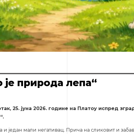
о је природа лепа“
ак, 25. јуна 2026. године на Платоу испред згра
“.
а и један мали негативац. Прича на сликовит и заба