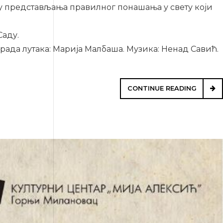
љу представљања правилног понашања у свету који
Саду.
зрада лутака: Марија Малбаша. Музика: Ненад Савић.
CONTINUE READING