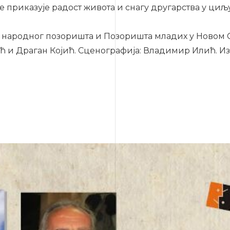
е приказује радост живота и снагу другарства у ци
 народног позоришта и Позоришта младих у Новом 
вић и Драган Којић. Сценографија: Владимир Илић. И