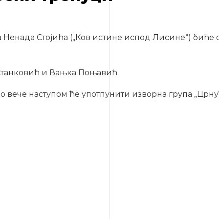
Ненада Стојића („Ков истине испод Лисине“) биће орг
 Станковић и Вањка Поњавић.
о вече наступом ће употпунити изворна група „Црну