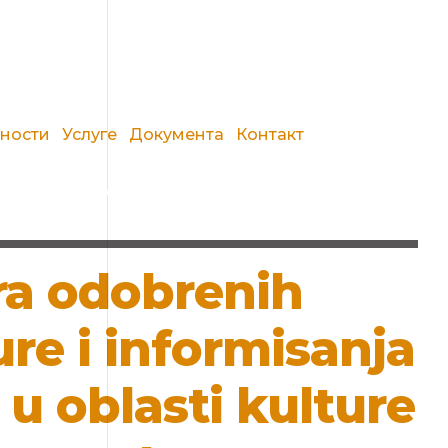
вности
Услуге
Документа
Контакт
ra odobrenih
re i informisanja
u oblasti kulture