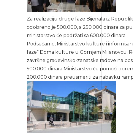
Za realizaciju druge faze Bijenala iz Republi
odobreno je 500.000, a 250.000 dinara za pu
ministarstvo će podržati sa 600.000 dinara.
Podsećamo, Ministarstvo kulture i informisanj
faze“ Doma kulture u Gornjem Milanovcu. Reč
završne građevinsko-zanatske radove na post
500.000 dinara Ministarstvo će pomoći oprem
200.000 dinara preusmeriti za nabavku ramp