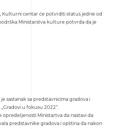
, Kulturni centar će potvrditi status jedne od
 podrška Ministarstva kulture potvrda da je
 je sastanak sa predstavnicima gradova i
u „Gradovi u fokusu 2022“.
opredeljenosti Ministartva da nastavi da
ozvala predstavnike gradova i opština da nakon