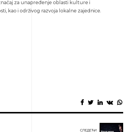
značaj za unapređenje oblasti kulture i
, kao i održivog razvoja lokalne zajednice.
СЛЕДЕЋИ