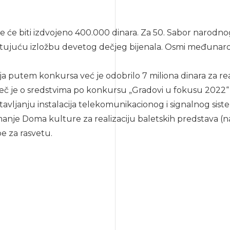
ke će biti izdvojeno 400.000 dinara. Za 50. Sabor narodn
tujuću izložbu devetog dečjeg bijenala. Osmi međunarodn
a putem konkursa već je odobrilo 7 miliona dinara za rea
 je o sredstvima po konkursu „Gradovi u fokusu 2022“ k
avljanju instalacija telekomunikacionog i signalnog sis
anje Doma kulture za realizaciju baletskih predstava (
e za rasvetu.