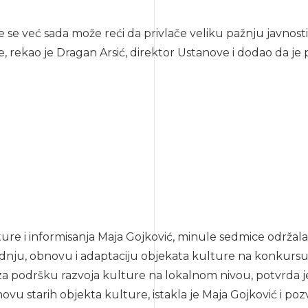
 se već sada može reći da privlače veliku pažnju javnosti
e, rekao je Dragan Arsić, direktor Ustanove i dodao da je
ure i informisanja Maja Gojković, minule sedmice održala
izgradnju, obnovu i adaptaciju objekata kulture na konkurs
 podršku razvoja kulture na lokalnom nivou, potvrda je 
bnovu starih objekta kulture, istakla je Maja Gojković i p