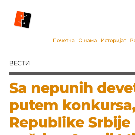
Почетна
О нама
Историјат
Р
ВЕСТИ
Sa nepunih devet
putem konkursa, 
Republike Srbije