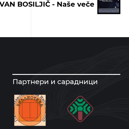
IVAN BOSILJIČ - Naše veče
Партнери и сарадници