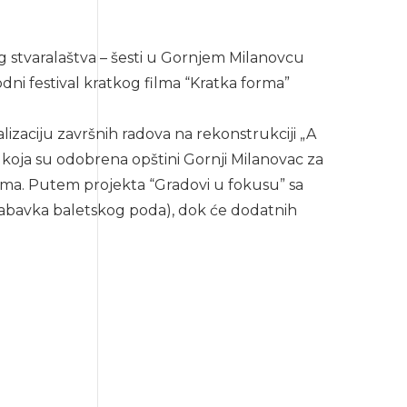
og stvaralaštva – šesti u Gornjem Milanovcu
i festival kratkog filma “Kratka forma”
lizaciju završnih radova na rekonstrukciji „A
oja su odobrena opštini Gornji Milanovac za
tema. Putem projekta “Gradovi u fokusu” sa
nabavka baletskog poda), dok će dodatnih