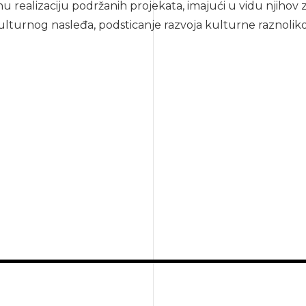
 realizaciju podržanih projekata, imajući u vidu njihov 
turnog nasleđa, podsticanje razvoja kulturne raznolikosti