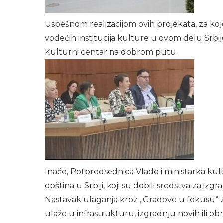
Uspešnom realizacijom ovih projekata, za koje
vodećih institucija kulture u ovom delu Srbij
Kulturni centar na dobrom putu.
Inače, Potpredsednica Vlade i ministarka kult
opština u Srbiji, koji su dobili sredstva za 
Nastavak ulaganja kroz „Gradove u fokusu“ za
ulaže u infrastrukturu, izgradnju novih ili o