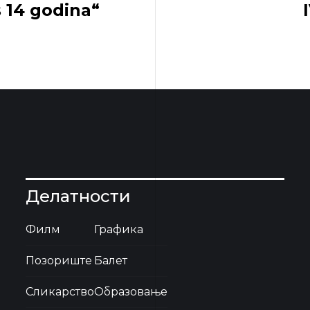
 14 godina“
Делатности
Филм
Графика
Позориште
Балет
Сликарство
Образовање