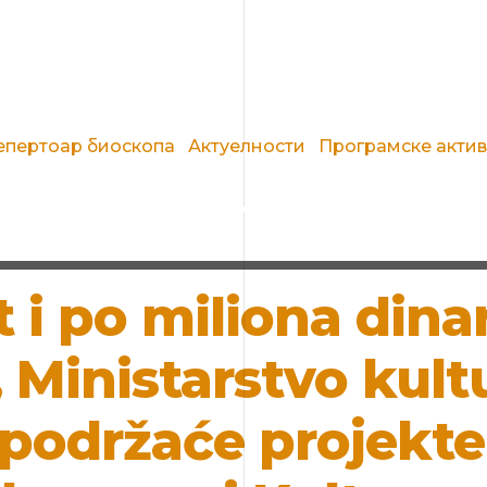
епертоар биоскопа
Актуелности
Програмске акти
 i po miliona dina
Ministarstvo kultu
 podržaće projekte 