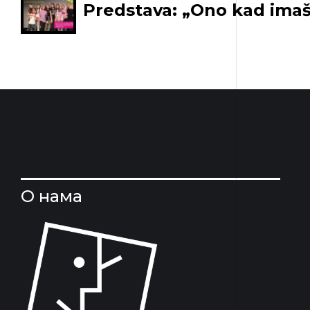
Predstava: „Ono kad imaš
О нама