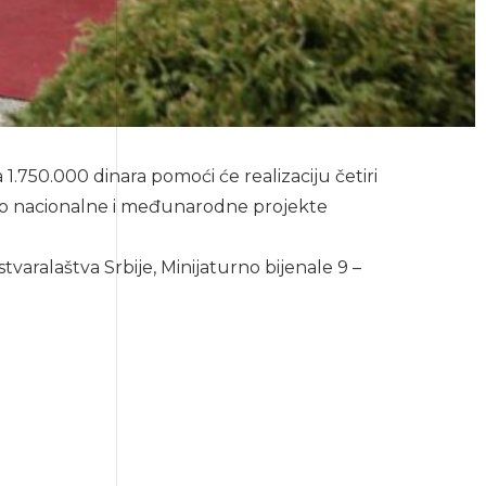
 1.750.000 dinara pomoći će realizaciju četiri
ao nacionalne i međunarodne projekte
varalaštva Srbije, Minijaturno bijenale 9 –