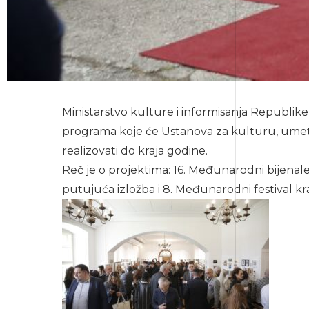
Ministarstvo kulture i informisanja Republike 
programa koje će Ustanova za kulturu, umet
realizovati do kraja godine.
Reč je o projektima: 16. Međunarodni bijenale
putujuća izložba i 8. Međunarodni festival kr