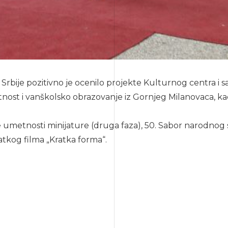
Srbije pozitivno je ocenilo projekte Kulturnog centra i sa
nost i vanškolsko obrazovanje iz Gornjeg Milanovaca, k
 umetnosti minijature (druga faza), 50. Sabor narodnog st
atkog filma „Kratka forma“.