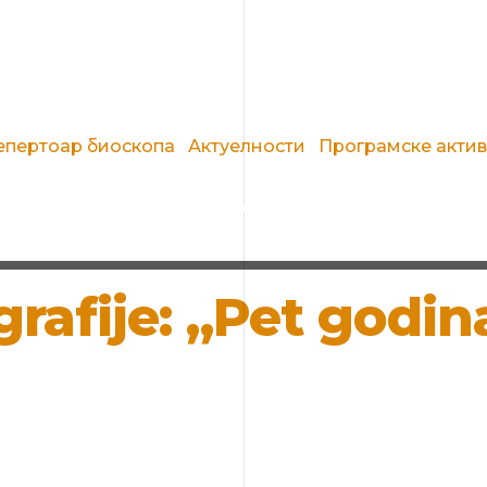
епертоар биоскопа
Актуелности
Програмске акти
afije: „Pet godina