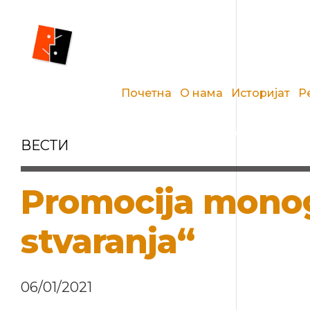
Почетна
О нама
Историјат
Р
ВЕСТИ
Promocija monogr
stvaranja“
06/01/2021