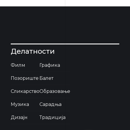
Делатности
Филм
Графика
Позориште
Балет
Сликарство
Образовање
Музика
Сарадња
Дизајн
Традиција