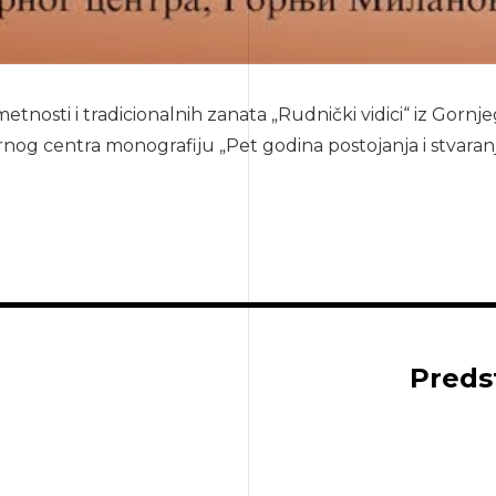
tnosti i tradicionalnih zanata „Rudnički vidici“ iz Gornje
nog centra monografiju „Pet godina postojanja i stvaranj
Preds