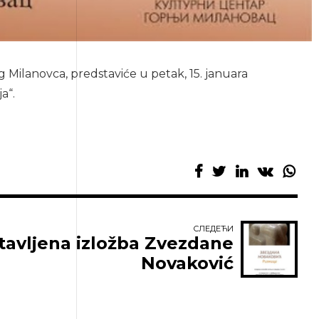
g Milanovca, predstaviće u petak, 15. januara
a“.
СЛЕДЕЋИ
tavljena izložba Zvezdane
Novaković