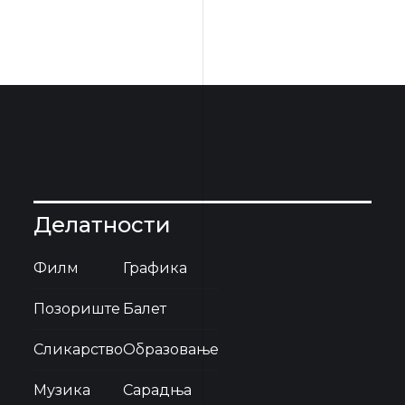
Делатности
Филм
Графика
Позориште
Балет
Сликарство
Образовање
Музика
Сарадња