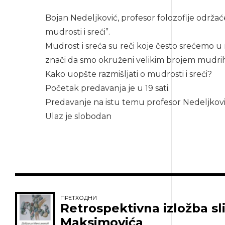
Bojan Nedeljković, profesor folozofije održa
mudrosti i sreći”.
Mudrost i sreća su reči koje često srećemo u 
znači da smo okruženi velikim brojem mudrih i
Kako uopšte razmišljati o mudrosti i sreći?
Početak predavanja je u 19 sati.
Predavanje na istu temu profesor Nedeljković
Ulaz je slobodan
ПРЕТХОДНИ
Retrospektivna izložba sl
Maksimovića