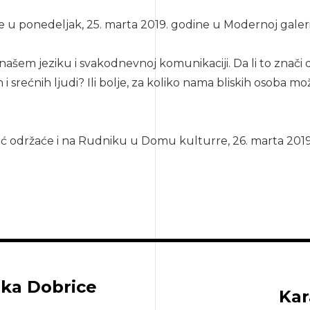
će u ponedeljak, 25. marta 2019. godine u Modernoj gale
našem jeziku i svakodnevnoj komunikaciji. Da li to znači 
 srećnih ljudi? Ili bolje, za koliko nama bliskih osoba m
 održaće i na Rudniku u Domu kulturre, 26. marta 2019. 
ika Dobrice
Kar