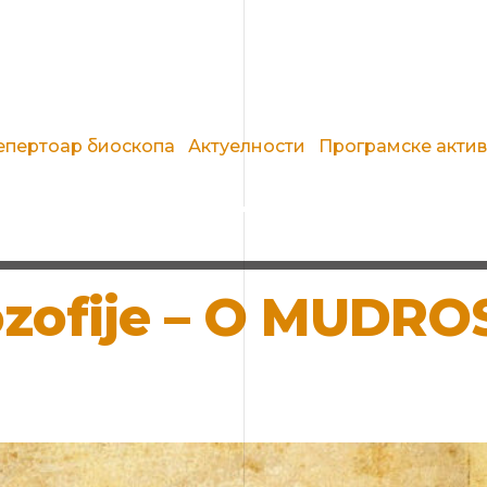
епертоар биоскопа
Актуелности
Програмске акти
lozofije – O MUDROS