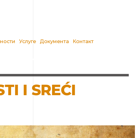
вности
Услуге
Документа
Контакт
TI I SREĆI