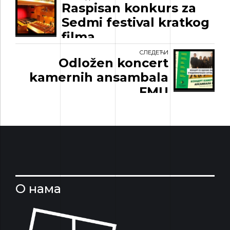
Raspisan konkurs za
Sedmi festival kratkog
filma
СЛЕДЕЋИ
Odložen koncert
kamernih ansambala
FMU
О нама