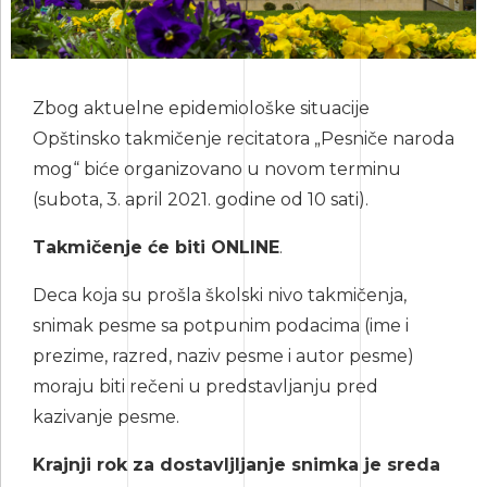
Zbog aktuelne epidemiološke situacije
Opštinsko takmičenje recitatora „Pesniče naroda
mog“ biće organizovano u novom terminu
(subota, 3. april 2021. godine od 10 sati).
Takmičenje će biti ONLINE
.
Deca koja su prošla školski nivo takmičenja,
snimak pesme sa potpunim podacima (ime i
prezime, razred, naziv pesme i autor pesme)
moraju biti rečeni u predstavljanju pred
kazivanje pesme.
Krajnji rok za dostavljljanje snimka je sreda