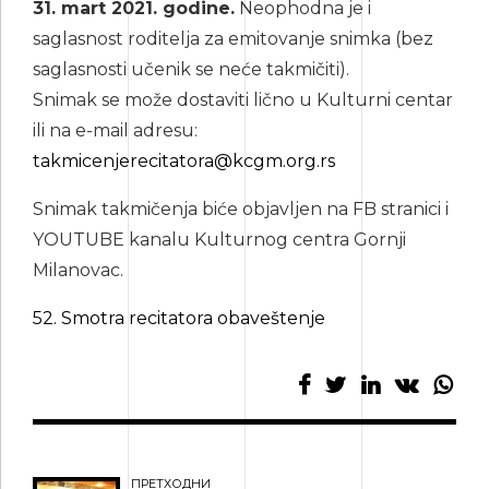
31. mart 2021. godine.
Neophodna je i
saglasnost roditelja za emitovanje snimka (bez
saglasnosti učenik se neće takmičiti).
Snimak se može dostaviti lično u Kulturni centar
ili na e-mail adresu:
takmicenjerecitatora@kcgm.org.rs
Snimak takmičenja biće objavljen na FB stranici i
YOUTUBE kanalu Kulturnog centra Gornji
Milanovac.
52. Smotra recitatora obaveštenje
ПРЕТХОДНИ