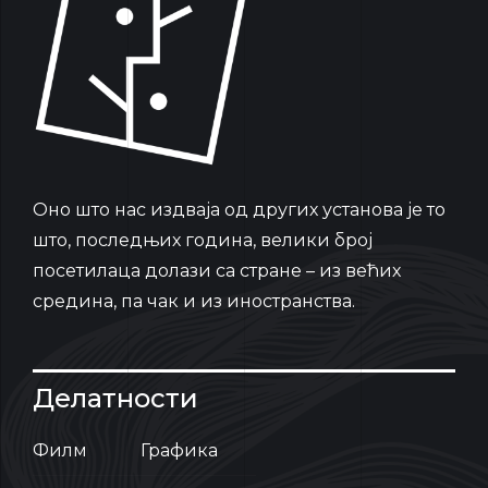
Oно што нас издваја од других установа је то
што, последњих година, велики број
посетилаца долази са стране – из већих
средина, па чак и из иностранства.
Делатности
Филм
Графика