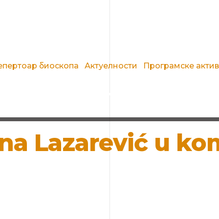
епертоар биоскопа
Актуелности
Програмске акти
Mina Lazarević u k