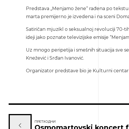
Predstava „Menjamo žene“ rađena po tekstu i u
marta premijerno je izvedena i na sceni Do
Satiričan mjuzikl o seksualnoj revoluciji 70-
ideji jako poznate televizijske emisije “Me
Uz mnogo peripetija i smešnih situacija sve se
Knežević i Srđan Ivanović.
Organizator predstave bio je Kulturni centar
ПРЕТХОДНИ
Osmomartovski koncert f