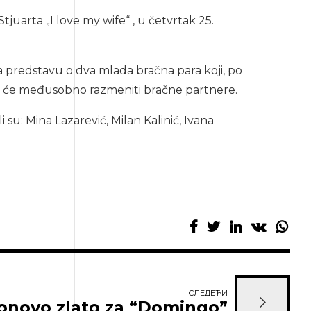
uarta „I love my wife“ , u četvrtak 25.
za predstavu o dva mlada bračna para koji, po
to će međusobno razmeniti bračne partnere.
 su: Mina Lazarević, Milan Kalinić, Ivana
СЛЕДЕЋИ
onovo zlato za “Domingo”