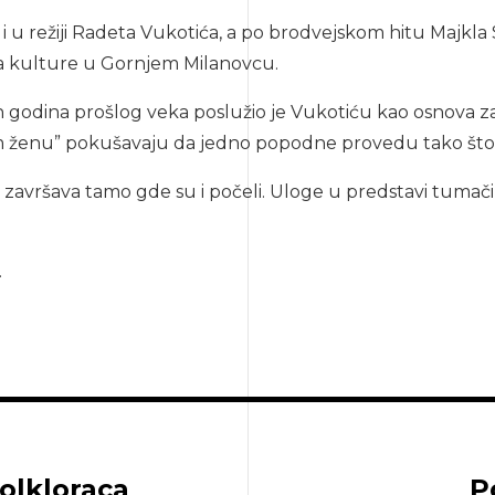
 režiji Radeta Vukotića, a po brodvejskom hitu Majkla Stj
ma kulture u Gornjem Milanovcu.
tih godina prošlog veka poslužio je Vukotiću kao osnova 
njam ženu” pokušavaju da jedno popodne provedu tako š
 završava tamo gde su i počeli. Uloge u predstavi tumačili
.
olkloraca
P