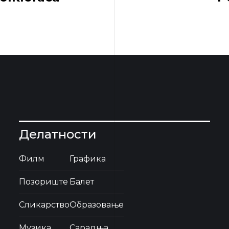
Делатности
Филм
Графика
Позориште
Балет
Сликарство
Образовање
Музика
Сарадња