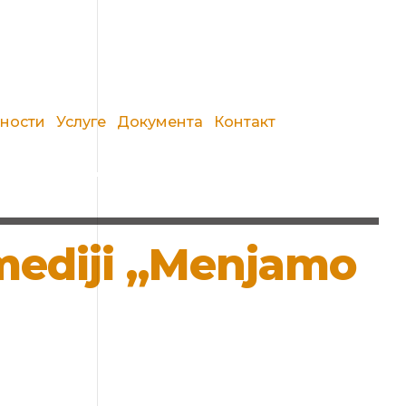
вности
Услуге
Документа
Контакт
omediji „Menjamo