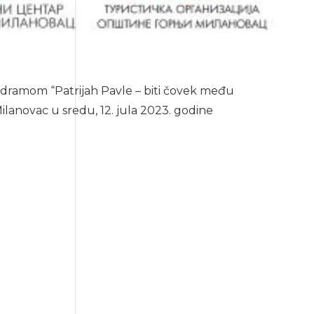
uodramom “Patrijah Pavle – biti čovek među
Milanovac u sredu, 12. jula 2023. godine