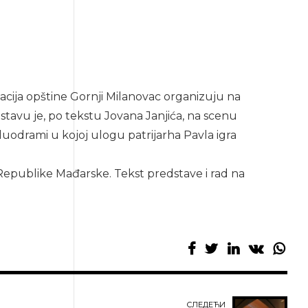
zacija opštine Gornji Milanovac organizuju na
dstavu je, po tekstu Jovana Janjića, na scenu
duodrami u kojoj ulogu patrijarha Pavla igra
a Republike Mađarske. Tekst predstave i rad na
СЛЕДЕЋИ