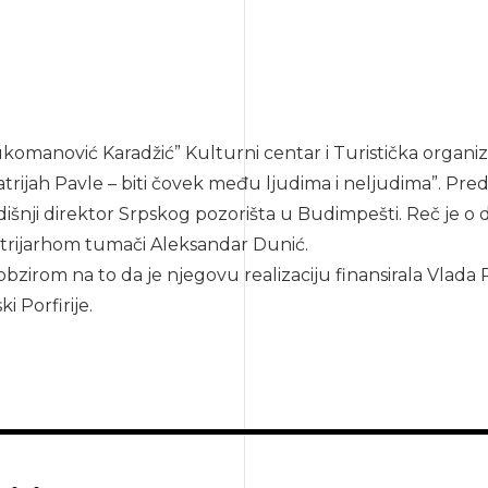
ukomanović Karadžić” Kulturni centar i Turistička organi
atrijah Pavle – biti čovek među ljudima i neljudima”. Pre
išnji direktor Srpskog pozorišta u Budimpešti. Reč je o 
patrijarhom tumači Aleksandar Dunić.
 obzirom na to da je njegovu realizaciju finansirala Vlad
i Porfirije.