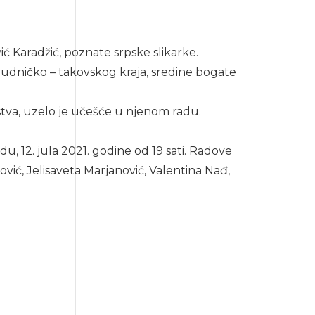
 Karadžić, poznate srpske slikarke.
rudničko – takovskog kraja, sredine bogate
nstva, uzelo je učešće u njenom radu.
du, 12. jula 2021. godine od 19 sati. Radove
nović, Jelisaveta Marjanović, Valentina Nađ,