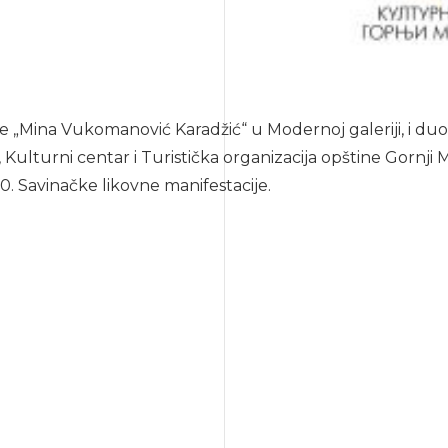
je „Mina Vukomanović Karadžić“ u Modernoj galeriji, i d
 Kulturni centar i Turistička organizacija opštine Gornji 
0. Savinačke likovne manifestacije.