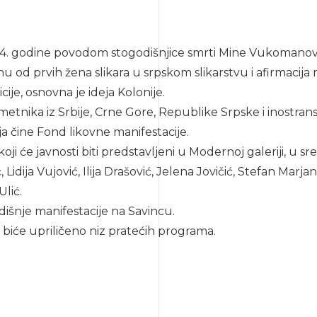
94. godine povodom stogodišnjice smrti Mine Vukomanović
d prvih žena slikara u srpskom slikarstvu i afirmacija 
ije, osnovna je ideja Kolonije.
umetnika iz Srbije, Crne Gore, Republike Srpske i inostra
a čine Fond likovne manifestacije.
ji će javnosti biti predstavljeni u Modernoj galeriji, u sre
Lidija Vujović, Ilija Drašović, Jelena Jovičić, Stefan Marja
lić.
išnje manifestacije na Savincu.
 biće upriličeno niz pratećih programa.