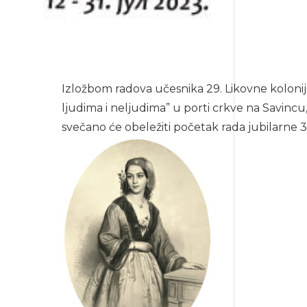
Izložbom radova učesnika 29. Likovne koloni
ljudima i neljudima” u porti crkve na Savincu,
svečano će obeležiti početak rada jubilarne 3