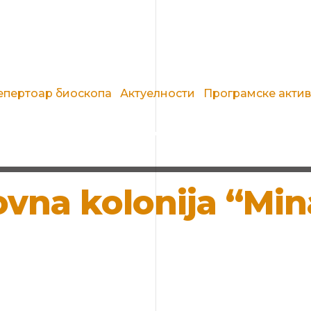
епертоар биоскопа
Актуелности
Програмске акти
kovna kolonija “M