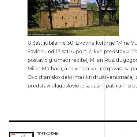
U čast jubilarne 30. Likovne kolonije “Mina V
Savincu od 17 sati u porti crkve predstavu “P
postavio glumac i reditelj Milan Rus, dugogod
Milan Malbaša, a novinara koji razgovara sa 
Ovo dramsko delo ima i širi društveni značaj,
predstavi blagoslovio je sadašnji patrijarh srpsk
ПРЕТХОДНИ