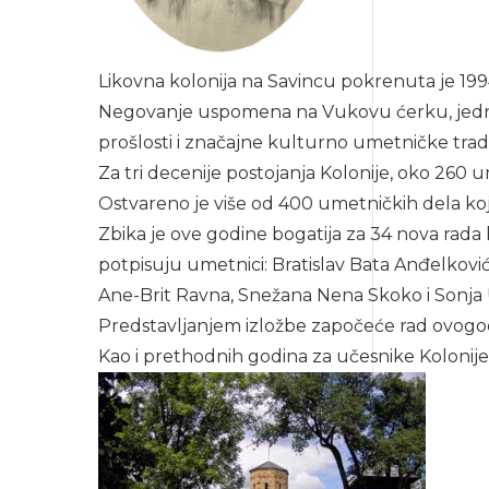
Likovna kolonija na Savincu pokrenuta je 19
Negovanje uspomena na Vukovu ćerku, jednu o
prošlosti i značajne kulturno umetničke tradic
Za tri decenije postojanja Kolonije, oko 260 
Ostvareno je više od 400 umetničkih dela koj
Zbika je ove godine bogatija za 34 nova rada ko
potpisuju umetnici: Bratislav Bata Anđelković, 
Ane-Brit Ravna, Snežana Nena Skoko i Sonja U
Predstavljanjem izložbe započeće rad ovogod
Kao i prethodnih godina za učesnike Kolonije