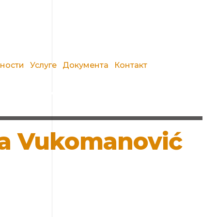
вности
Услуге
Документа
Контакт
ina Vukomanović