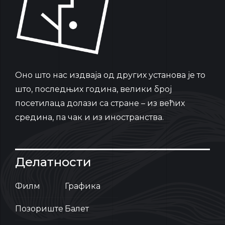
Oно што нас издваја од других установа је то
што, последњих година, велики број
посетилаца долази са стране – из већих
средина, па чак и из иностранства.
Делатности
Филм
Графика
Позориште
Балет