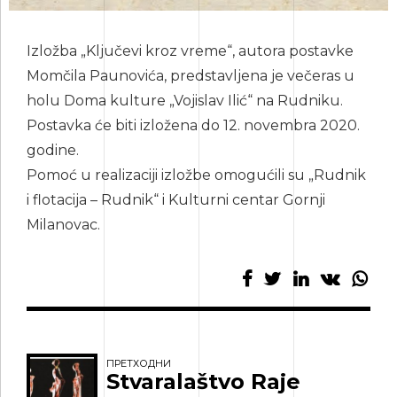
Izložba „Ključevi kroz vreme“, autora postavke
Momčila Paunovića, predstavljena je večeras u
holu Doma kulture „Vojislav Ilić“ na Rudniku.
Postavka će biti izložena do 12. novembra 2020.
godine.
Pomoć u realizaciji izložbe omogućili su „Rudnik
i flotacija – Rudnik“ i Kulturni centar Gornji
Milanovac.
ПРЕТХОДНИ
Stvaralaštvo Raje