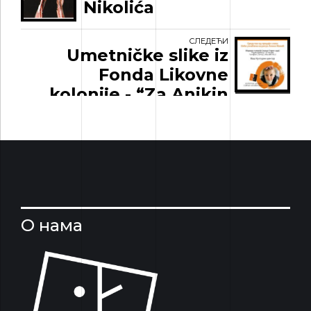
Nikolića
СЛЕДЕЋИ
Umetničke slike iz
Fonda Likovne
kolonije - “Za Anikin
dug i lep život”
О нама