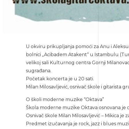
U okviru prikupljanja pomoći za Anu i Aleksu A
bolnici „Acibadem Atakent“ u Istambulu (Turs
velikoj sali Kulturnog centra Gornji Milanov
sugrađana.
Početak koncerta je u 20 sati.
Milan Milosavljević, osnivač škole i gitarista
O školi moderne muzike “Oktava”
Škola moderne muzike Oktava osnovana je okto
Osnivač škole Milan Milosavljević – Mikica je
Predmet izučavanja je rock, jazz i blues muzi