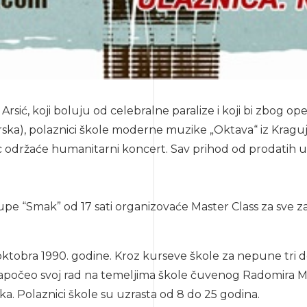
rsić, koji boluju od celebralne paralize i koji bi zbog op
ka), polaznici škole moderne muzike „Oktava“ iz Kragujev
ac održaće humanitarni koncert. Sav prihod od prodatih ul
 grupe “Smak” od 17 sati organizovaće Master Class za sve 
bra 1990. godine. Kroz kurseve škole za nepune tri dece
 započeo svoj rad na temeljima škole čuvenog Radomira Mi
ka. Polaznici škole su uzrasta od 8 do 25 godina.