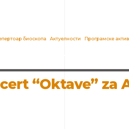
епертоар биоскопа
Актуелности
Програмске акти
ert “Oktave” za A