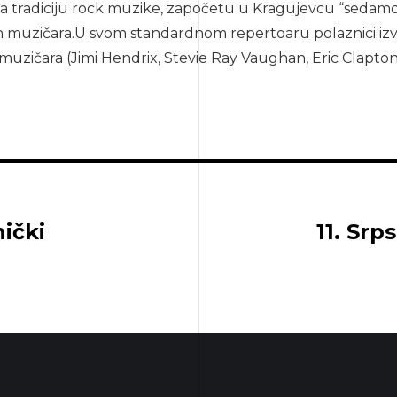
lja tradiciju rock muzike, započetu u Kragujevcu “sedam
ih muzičara.U svom standardnom repertoaru polaznici izv
muzičara (Jimi Hendrix, Stevie Ray Vaughan, Eric Clapton
nički
11. Srp