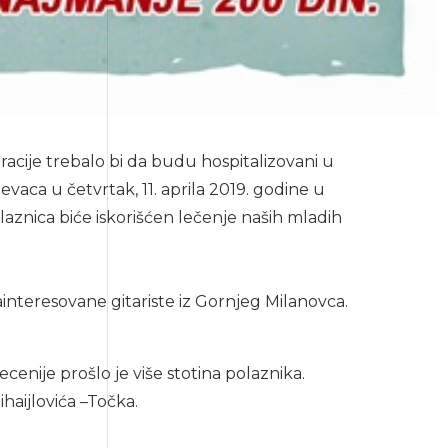
eracije trebalo bi da budu hospitalizovani u
aca u četvrtak, 11. aprila 2019. godine u
aznica biće iskorišćen lečenje naših mladih
zainteresovane gitariste iz Gornjeg Milanovca.
nije prošlo je više stotina polaznika.
haijlovića –Točka.