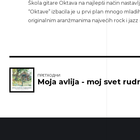
Škola gitare Oktava na najlepši način nastav
“Oktave” izbacila je u prvi plan mnogo mlad
originalnim aranžmanima najvećih rock i jazz 
ПРЕТХОДНИ
Moja avlija - moj svet rud