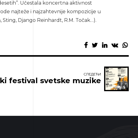
desetih”. Učestala koncertna aktivnost
ode najteže i najzahtevnije kompozicije u
, Sting, Django Reinhardt, R.M. Točak…).
СЛЕДЕЋИ
ski festival svetske muzike