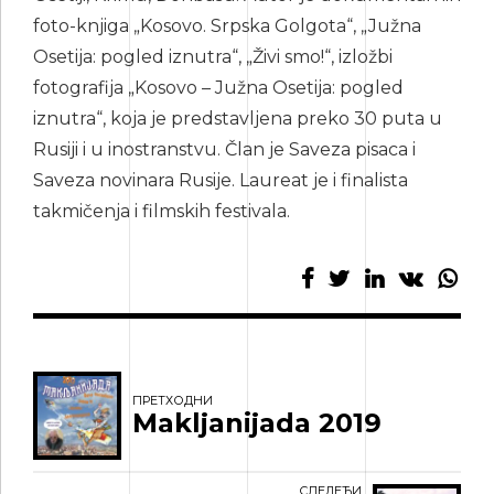
foto-knjiga „Kosovo. Srpska Golgota“, „Južna
Osetija: pogled iznutra“, „Živi smo!“, izložbi
fotografija „Kosovo – Južna Osetija: pogled
iznutra“, koja je predstavljena preko 30 puta u
Rusiji i u inostranstvu. Član je Saveza pisaca i
Saveza novinara Rusije. Laureat je i finalista
takmičenja i filmskih festivala.
ПРЕТХОДНИ
Makljanijada 2019
СЛЕДЕЋИ