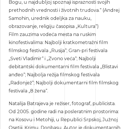
Bogu, u najdubljoj spoznaji ispraznosti svojih
prethodnih vrednosti i životnih trudova.“ (Andrej
Samohin, urednik odeljka za nauku,
obrazovanje, religiju časopisa „Kultura“)
Film zauzima vodeća mesta na ruskim
kinofestivalima: Najbolji kratkometražni film
filmskog festivala „Rusija“; Gran-pri festivala
„Sveti Vladimir“ i „Zvono veća“; Najbolji
debitantski dokumentarni film festivala „Blistavi
anđeo“; Najbolja režija filmskog festivala
„Radonjež“; Najbolji dokumentarni film filmskog
festivala „8 žena“.
Natalija Batrajeva je režiser, fotograf, publicista.
Od 2005. godine radi na posleratnim prostorima:
na Kosovu i Metohiji, u Republici Srpskoj, Južnoj
Osetiji, Krimu, Donbasu. Autor je dokumentarnih