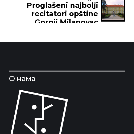
Proglašeni najbolji
recitatori opštine
Gornji Milanovac
О нама