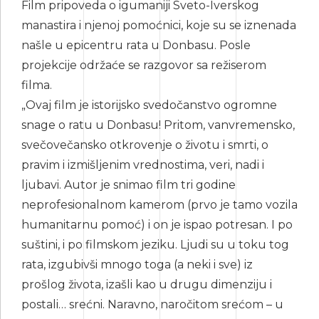
Film pripoveda o igumaniji Sveto-Iverskog
manastira i njenoj pomoćnici, koje su se iznenada
našle u epicentru rata u Donbasu. Posle
projekcije održaće se razgovor sa režiserom
filma.
„Ovaj film je istorijsko svedočanstvo ogromne
snage o ratu u Donbasu! Pritom, vanvremensko,
svečovečansko otkrovenje o životu i smrti, o
pravim i izmišljenim vrednostima, veri, nadi i
ljubavi. Autor je snimao film tri godine
neprofesionalnom kamerom (prvo je tamo vozila
humanitarnu pomoć) i on je ispao potresan. I po
suštini, i po filmskom jeziku. Ljudi su u toku tog
rata, izgubivši mnogo toga (a neki i sve) iz
prošlog života, izašli kao u drugu dimenziju i
postali… srećni. Naravno, naročitom srećom – u