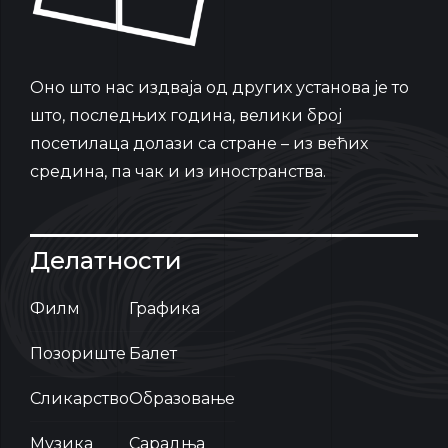
Oно што нас издваја од других установа је то
што, последњих година, велики број
посетилаца долази са стране – из већих
средина, па чак и из иностранства.
Делатности
Филм
Графика
Позориште
Балет
Сликарство
Образовање
Музика
Сарадња