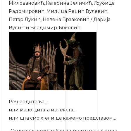
Миловановић, Катарина Јеличић, Љубица
Радомировић, Милица Реџић Вулевић,
Петар Лукић, Невена Брзаковић / Дарија
Вулић и Владимир Ђоковић.
Реч редитеља…
или мало цитата из текста…
или шта смо хтели да кажемо представом…
„Само онај коме добар кликер у глави мрда,