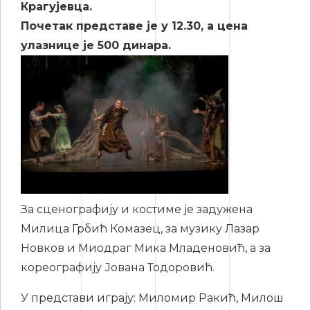
Крагујевца.
Почетак представе је у 12.30, а цена
улазнице је 500 динара.
За сценографију и костиме је задужена
Милица Грбић Комазец, за музику Лазар
Новков и Миодраг Мика Младеновић, а за
кореографију Јована Тодоровић.
У представи играју: Миломир Ракић, Милош