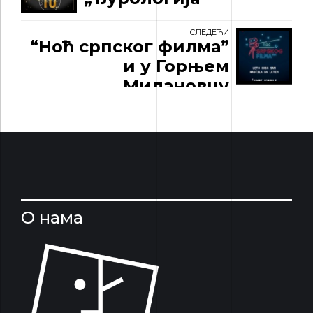
СЛЕДЕЋИ
“Ноћ српског филма”
и у Горњем
Милановцу
О нама