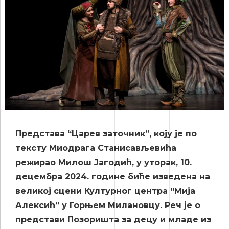
Представа “Царев заточник”, коју је по
тексту Миодрага Станисављевића
режирао Милош Јагодић, у уторак, 10.
децембра 2024. године биће изведена на
великој сцени Културног центра “Мија
Алексић” у Горњем Милановцу. Реч је о
представи Позоришта за децу и младе из