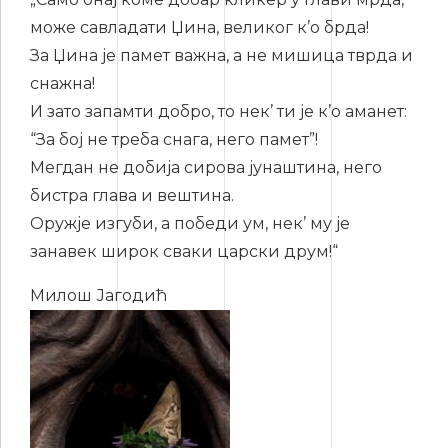
може савладати Џина, великог к’о брда!
За Џина је памет важна, а не мишица тврда и
снажна!
И зато запамти добро, то нек’ ти је к’о аманет:
“За бој не треба снага, него памет”!
Мегдан не добија сирова јунаштина, него
бистра глава и вештина.
Оружје изгуби, а победи ум, нек’ му је
занавек широк сваки царски друм!“
Милош Јагодић