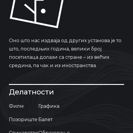
Oно што нас издваја од других установа је то
што, последњих година, велики број
посетилаца долази са стране – из већих
средина, па чак и из иностранства.
Делатности
Филм
Графика
Позориште
Балет
Сликарство
Образовање