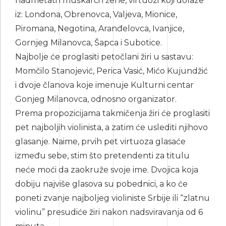
nadmetati i muškarci i žene, virtuozi koji dolaze
iz: Londona, Obrenovca, Valjeva, Mionice,
Piromana, Negotina, Aranđelovca, Ivanjice,
Gornjeg Milanovca, Šapca i Subotice.
Najbolje će proglasiti petočlani žiri u sastavu:
Momčilo Stanojević, Perica Vasić, Mićo Kujundžić
i dvoje članova koje imenuje Kulturni centar
Gonjeg Milanovca, odnosno organizator.
Prema propozicijama takmičenja žiri će proglasiti
pet najboljih violinista, a zatim će uslediti njihovo
glasanje. Naime, prvih pet virtuoza glasaće
između sebe, stim što pretendenti za titulu
neće moći da zaokruže svoje ime. Dvojica koja
dobiju najviše glasova su pobednici, a ko će
poneti zvanje najboljeg violiniste Srbije ili “zlatnu
violinu” presudiće žiri nakon nadsviravanja od 6