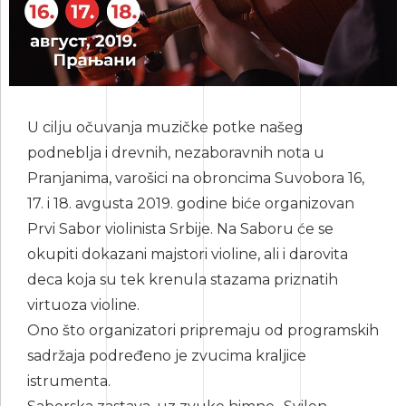
U cilju očuvanja muzičke potke našeg
podneblja i drevnih, nezaboravnih nota u
Pranjanima, varošici na obroncima Suvobora 16,
17. i 18. avgusta 2019. godine biće organizovan
Prvi Sabor violinista Srbije. Na Saboru će se
okupiti dokazani majstori violine, ali i darovita
deca koja su tek krenula stazama priznatih
virtuoza violine.
Ono što organizatori pripremaju od programskih
sadržaja podređeno je zvucima kraljice
istrumenta.