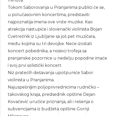
minuta.
Tokom Saborovanja u Pranjanima publici će se,
u polučasovnim koncertima, predstaviti
najpoznatija imena ove vrste muzike. Kao
atrakcija nastupiće i slovenački violinista Bojan
Cvetrežnik iz Ljubljane sa još pet muzičara,
među kojima su tri devojke. Neće izostati
koncert pobednika, a nosioci trofeja sa
pranjanske pozornice u nedelju popodne imaće
i svoj prvi solistički koncert.
Niz pratećih dešavanja upotpuniće Sabor
violinista u Pranjanima.
Najuspešnijim poljoprivrednicima rudničko –
takovskog kraja, predsednik opštine Dejan
Kovačević uručiće priznanja, ali i rešenja o
subvencijama iz budžeta opštine Gornji