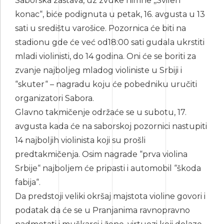
Saborska zastava, uz zvuke himne ,,Svilen
konac“, biće podignuta u petak, 16. avgusta u 13
sati u središtu varošice. Pozornica će biti na
stadionu gde će već od18:00 sati gudala ukrstiti
mladi violinisti, do 14 godina. Oni će se boriti za
zvanje najboljeg mladog violiniste u Srbiji i
“skuter“ – nagradu koju će pobedniku uručiti
organizatori Sabora.
Glavno takmičenje održaće se u subotu, 17.
avgusta kada će na saborskoj pozornici nastupiti
14 najboljih violinista koji su prošli
predtakmičenja. Osim nagrade “prva violina
Srbije“ najboljem će pripasti i automobil “škoda
fabija“.
Da predstoji veliki okršaj majstota violine govori i
podatak da će se u Pranjanima ravnopravno