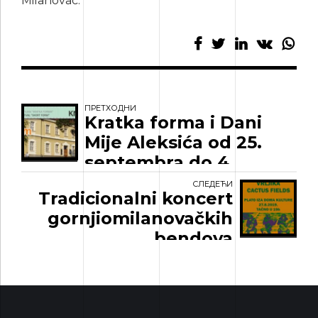
Milanovac.
ПРЕТХОДНИ
Kratka forma i Dani
Mije Aleksića od 25.
septembra do 4.
oktobra 2019. godine
СЛЕДЕЋИ
Tradicionalni koncert
gornjiomilanovačkih
bendova